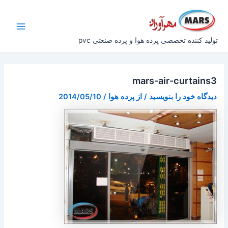
رش
پیمایش
Main
ه
نوشته
Menu
حتوا
تولید کننده تخصصی پرده هوا و پرده صنعتی pvc
mars-air-curtains3
دیدگاه‌ خود را بنویسید
/ از
پرده هوا
/
2014/05/10