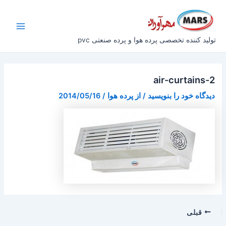
رش
پیمایش
Main
ه
نوشته
Menu
حتوا
تولید کننده تخصصی پرده هوا و پرده صنعتی pvc
air-curtains-2
دیدگاه‌ خود را بنویسید
/ از
پرده هوا
/
2014/05/16
قبلی